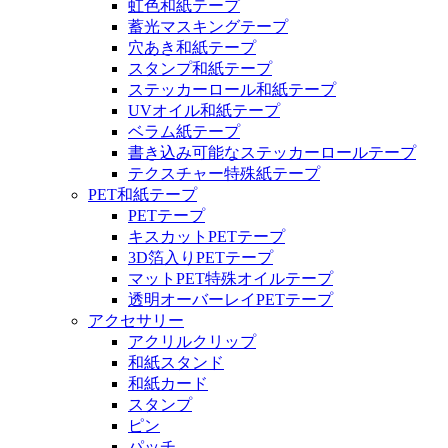
虹色和紙テープ
蓄光マスキングテープ
穴あき和紙テープ
スタンプ和紙テープ
ステッカーロール和紙テープ
UVオイル和紙テープ
ベラム紙テープ
書き込み可能なステッカーロールテープ
テクスチャー特殊紙テープ
PET和紙テープ
PETテープ
キスカットPETテープ
3D箔入りPETテープ
マットPET特殊オイルテープ
透明オーバーレイPETテープ
アクセサリー
アクリルクリップ
和紙スタンド
和紙カード
スタンプ
ピン
パッチ