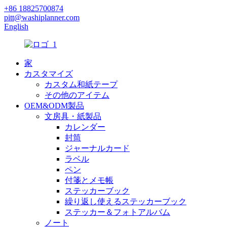
+86 18825700874
pitt@washiplanner.com
English
家
カスタマイズ
カスタム和紙テープ
その他のアイテム
OEM&ODM製品
文房具・紙製品
カレンダー
封筒
ジャーナルカード
ラベル
ペン
付箋とメモ帳
ステッカーブック
繰り返し使えるステッカーブック
ステッカー＆フォトアルバム
ノート