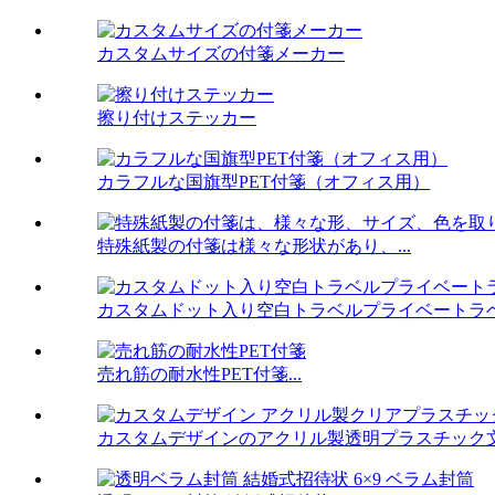
カスタムサイズの付箋メーカー
擦り付けステッカー
カラフルな国旗型PET付箋（オフィス用）
特殊紙製の付箋は様々な形状があり、...
カスタムドット入り空白トラベルプライベートラベル
売れ筋の耐水性PET付箋...
カスタムデザインのアクリル製透明プラスチック文具