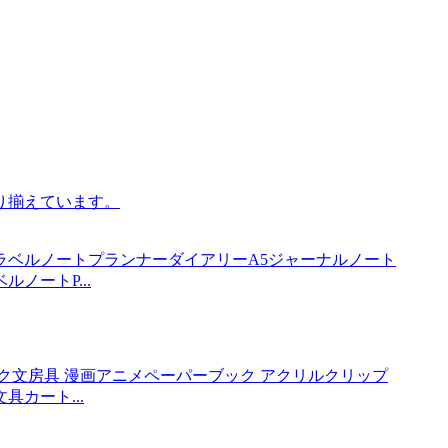
ノートP...
カート...