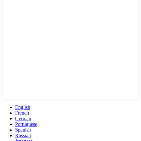
English
French
German
Portuguese
Spanish
Russian