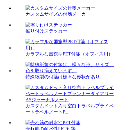
カスタムサイズの付箋メーカー
擦り付けステッカー
カラフルな国旗型PET付箋（オフィス用）
特殊紙製の付箋は様々な形状があり、...
カスタムドット入り空白トラベルプライベ
ートラベルノートP...
売れ筋の耐水性PET付箋...