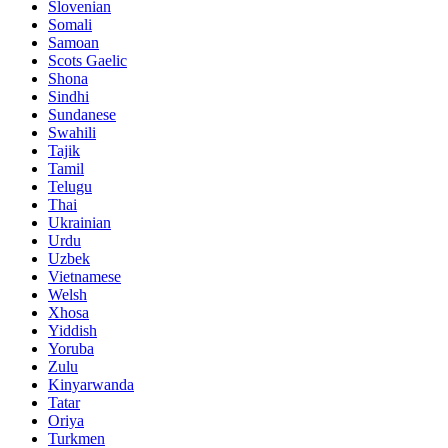
Slovenian
Somali
Samoan
Scots Gaelic
Shona
Sindhi
Sundanese
Swahili
Tajik
Tamil
Telugu
Thai
Ukrainian
Urdu
Uzbek
Vietnamese
Welsh
Xhosa
Yiddish
Yoruba
Zulu
Kinyarwanda
Tatar
Oriya
Turkmen