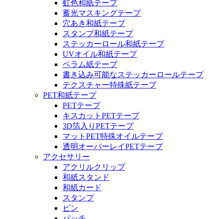
虹色和紙テープ
蓄光マスキングテープ
穴あき和紙テープ
スタンプ和紙テープ
ステッカーロール和紙テープ
UVオイル和紙テープ
ベラム紙テープ
書き込み可能なステッカーロールテープ
テクスチャー特殊紙テープ
PET和紙テープ
PETテープ
キスカットPETテープ
3D箔入りPETテープ
マットPET特殊オイルテープ
透明オーバーレイPETテープ
アクセサリー
アクリルクリップ
和紙スタンド
和紙カード
スタンプ
ピン
パッチ