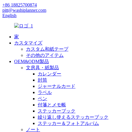
+86 18825700874
pitt@washiplanner.com
English
家
カスタマイズ
カスタム和紙テープ
その他のアイテム
OEM&ODM製品
文房具・紙製品
カレンダー
封筒
ジャーナルカード
ラベル
ペン
付箋とメモ帳
ステッカーブック
繰り返し使えるステッカーブック
ステッカー＆フォトアルバム
ノート