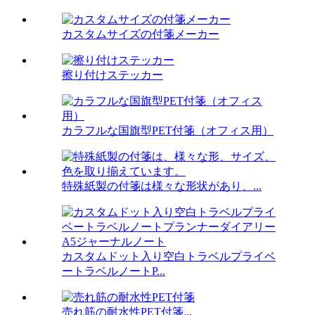
カスタムサイズの付箋メーカー
擦り付けステッカー
カラフルな国旗型PET付箋（オフィス用）
特殊紙製の付箋は様々な形状があり、...
カスタムドット入り空白トラベルプライベ
ートラベルノートP...
売れ筋の耐水性PET付箋...