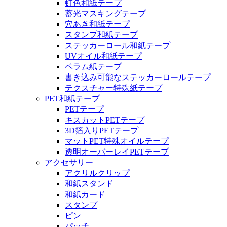
虹色和紙テープ
蓄光マスキングテープ
穴あき和紙テープ
スタンプ和紙テープ
ステッカーロール和紙テープ
UVオイル和紙テープ
ベラム紙テープ
書き込み可能なステッカーロールテープ
テクスチャー特殊紙テープ
PET和紙テープ
PETテープ
キスカットPETテープ
3D箔入りPETテープ
マットPET特殊オイルテープ
透明オーバーレイPETテープ
アクセサリー
アクリルクリップ
和紙スタンド
和紙カード
スタンプ
ピン
パッチ