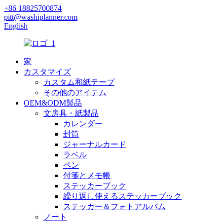
+86 18825700874
pitt@washiplanner.com
English
家
カスタマイズ
カスタム和紙テープ
その他のアイテム
OEM&ODM製品
文房具・紙製品
カレンダー
封筒
ジャーナルカード
ラベル
ペン
付箋とメモ帳
ステッカーブック
繰り返し使えるステッカーブック
ステッカー＆フォトアルバム
ノート