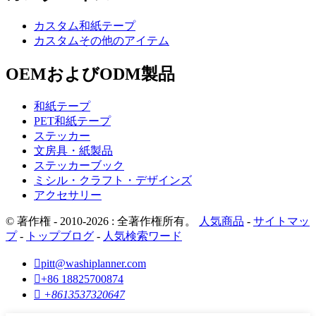
カスタム和紙テープ
カスタムその他のアイテム
OEMおよびODM製品
和紙テープ
PET和紙テープ
ステッカー
文房具・紙製品
ステッカーブック
ミシル・クラフト・デザインズ
アクセサリー
© 著作権 - 2010-2026 : 全著作権所有。
人気商品
-
サイトマッ
プ
-
トップブログ
-
人気検索ワード

pitt@washiplanner.com

+86 18825700874

+8613537320647