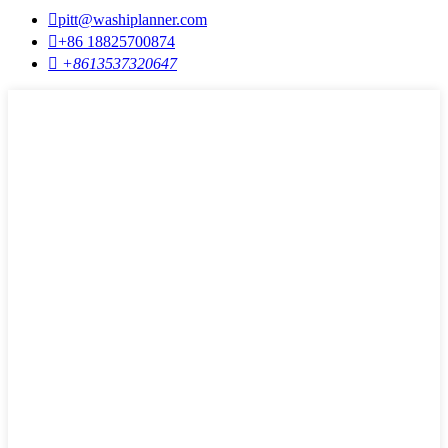

pitt@washiplanner.com

+86 18825700874

+8613537320647