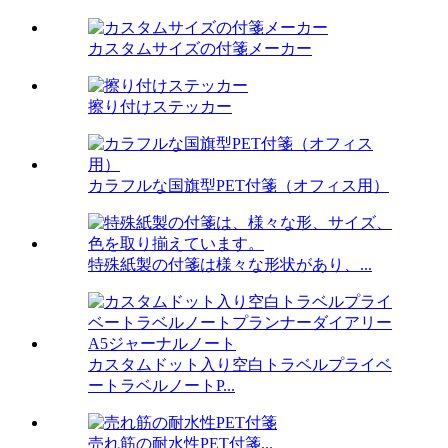
カスタムサイズの付箋メーカー
擦り付けステッカー
カラフルな国旗型PET付箋（オフィス用）
特殊紙製の付箋は様々な形状があり、...
カスタムドット入り空白トラベルプライベ
ートラベルノートP...
売れ筋の耐水性PET付箋...