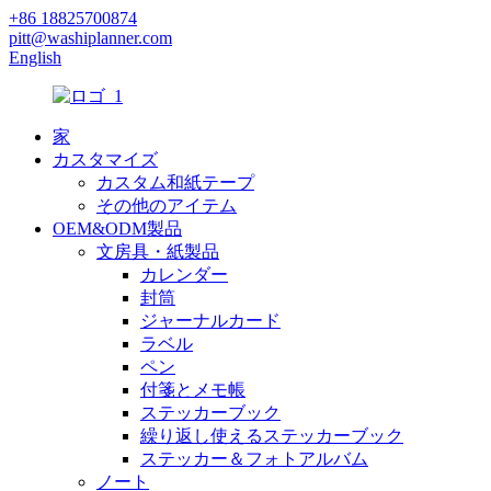
+86 18825700874
pitt@washiplanner.com
English
家
カスタマイズ
カスタム和紙テープ
その他のアイテム
OEM&ODM製品
文房具・紙製品
カレンダー
封筒
ジャーナルカード
ラベル
ペン
付箋とメモ帳
ステッカーブック
繰り返し使えるステッカーブック
ステッカー＆フォトアルバム
ノート