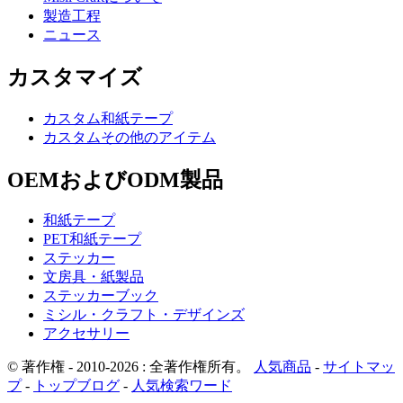
製造工程
ニュース
カスタマイズ
カスタム和紙テープ
カスタムその他のアイテム
OEMおよびODM製品
和紙テープ
PET和紙テープ
ステッカー
文房具・紙製品
ステッカーブック
ミシル・クラフト・デザインズ
アクセサリー
© 著作権 - 2010-2026 : 全著作権所有。
人気商品
-
サイトマッ
プ
-
トップブログ
-
人気検索ワード