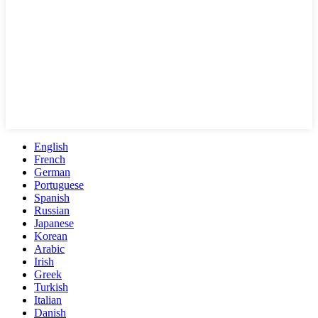
English
French
German
Portuguese
Spanish
Russian
Japanese
Korean
Arabic
Irish
Greek
Turkish
Italian
Danish