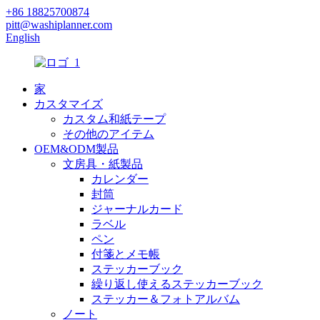
+86 18825700874
pitt@washiplanner.com
English
家
カスタマイズ
カスタム和紙テープ
その他のアイテム
OEM&ODM製品
文房具・紙製品
カレンダー
封筒
ジャーナルカード
ラベル
ペン
付箋とメモ帳
ステッカーブック
繰り返し使えるステッカーブック
ステッカー＆フォトアルバム
ノート