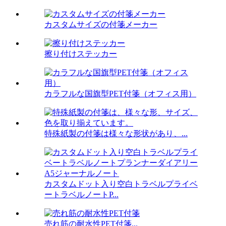
カスタムサイズの付箋メーカー
擦り付けステッカー
カラフルな国旗型PET付箋（オフィス用）
特殊紙製の付箋は様々な形状があり、...
カスタムドット入り空白トラベルプライベ
ートラベルノートP...
売れ筋の耐水性PET付箋...