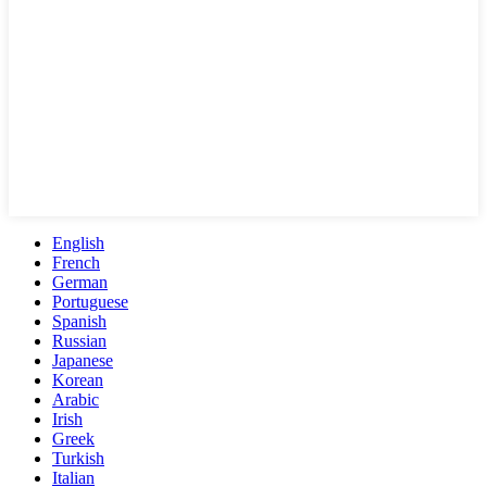
English
French
German
Portuguese
Spanish
Russian
Japanese
Korean
Arabic
Irish
Greek
Turkish
Italian