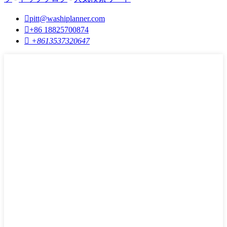

pitt@washiplanner.com

+86 18825700874

+8613537320647