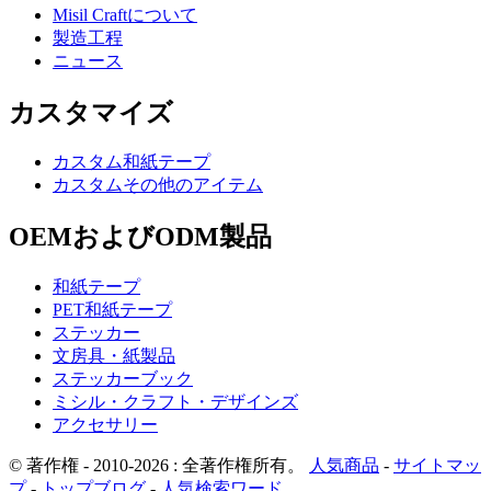
Misil Craftについて
製造工程
ニュース
カスタマイズ
カスタム和紙テープ
カスタムその他のアイテム
OEMおよびODM製品
和紙テープ
PET和紙テープ
ステッカー
文房具・紙製品
ステッカーブック
ミシル・クラフト・デザインズ
アクセサリー
© 著作権 - 2010-2026 : 全著作権所有。
人気商品
-
サイトマッ
プ
-
トップブログ
-
人気検索ワード