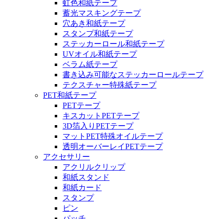
虹色和紙テープ
蓄光マスキングテープ
穴あき和紙テープ
スタンプ和紙テープ
ステッカーロール和紙テープ
UVオイル和紙テープ
ベラム紙テープ
書き込み可能なステッカーロールテープ
テクスチャー特殊紙テープ
PET和紙テープ
PETテープ
キスカットPETテープ
3D箔入りPETテープ
マットPET特殊オイルテープ
透明オーバーレイPETテープ
アクセサリー
アクリルクリップ
和紙スタンド
和紙カード
スタンプ
ピン
パッチ