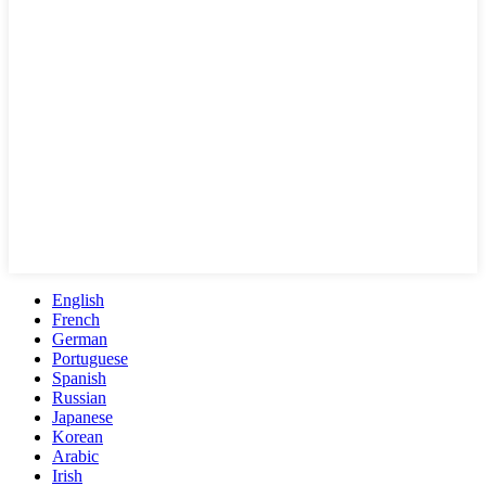
English
French
German
Portuguese
Spanish
Russian
Japanese
Korean
Arabic
Irish