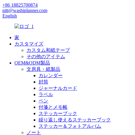
+86 18825700874
pitt@washiplanner.com
English
家
カスタマイズ
カスタム和紙テープ
その他のアイテム
OEM&ODM製品
文房具・紙製品
カレンダー
封筒
ジャーナルカード
ラベル
ペン
付箋とメモ帳
ステッカーブック
繰り返し使えるステッカーブック
ステッカー＆フォトアルバム
ノート