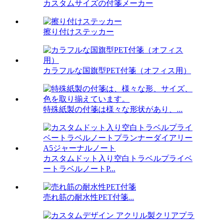
カスタムサイズの付箋メーカー
擦り付けステッカー
カラフルな国旗型PET付箋（オフィス用）
特殊紙製の付箋は様々な形状があり、...
カスタムドット入り空白トラベルプライベ
ートラベルノートP...
売れ筋の耐水性PET付箋...