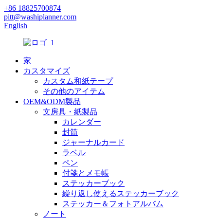
+86 18825700874
pitt@washiplanner.com
English
家
カスタマイズ
カスタム和紙テープ
その他のアイテム
OEM&ODM製品
文房具・紙製品
カレンダー
封筒
ジャーナルカード
ラベル
ペン
付箋とメモ帳
ステッカーブック
繰り返し使えるステッカーブック
ステッカー＆フォトアルバム
ノート