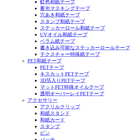
虹色和紙テープ
蓄光マスキングテープ
穴あき和紙テープ
スタンプ和紙テープ
ステッカーロール和紙テープ
UVオイル和紙テープ
ベラム紙テープ
書き込み可能なステッカーロールテープ
テクスチャー特殊紙テープ
PET和紙テープ
PETテープ
キスカットPETテープ
3D箔入りPETテープ
マットPET特殊オイルテープ
透明オーバーレイPETテープ
アクセサリー
アクリルクリップ
和紙スタンド
和紙カード
スタンプ
ピン
パッチ