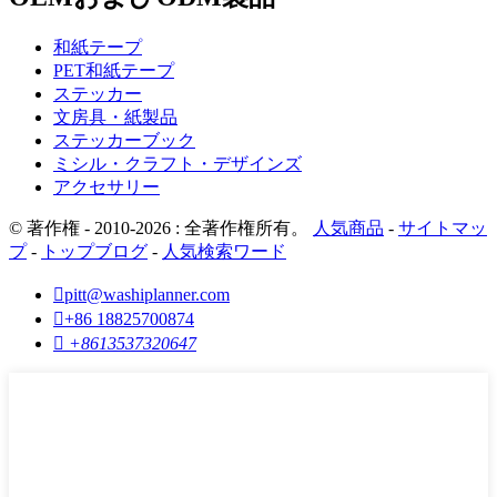
和紙テープ
PET和紙テープ
ステッカー
文房具・紙製品
ステッカーブック
ミシル・クラフト・デザインズ
アクセサリー
© 著作権 - 2010-2026 : 全著作権所有。
人気商品
-
サイトマッ
プ
-
トップブログ
-
人気検索ワード

pitt@washiplanner.com

+86 18825700874

+8613537320647