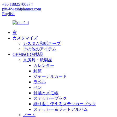
+86 18825700874
pitt@washiplanner.com
English
家
カスタマイズ
カスタム和紙テープ
その他のアイテム
OEM&ODM製品
文房具・紙製品
カレンダー
封筒
ジャーナルカード
ラベル
ペン
付箋とメモ帳
ステッカーブック
繰り返し使えるステッカーブック
ステッカー＆フォトアルバム
ノート