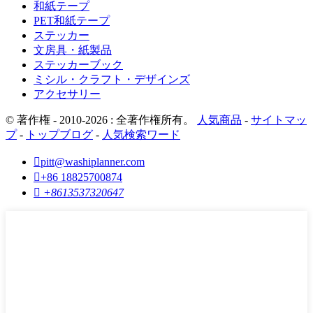
和紙テープ
PET和紙テープ
ステッカー
文房具・紙製品
ステッカーブック
ミシル・クラフト・デザインズ
アクセサリー
© 著作権 - 2010-2026 : 全著作権所有。
人気商品
-
サイトマッ
プ
-
トップブログ
-
人気検索ワード

pitt@washiplanner.com

+86 18825700874

+8613537320647