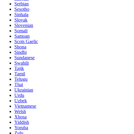
Serbian
Sesotho
Sinhala
Slovak
Slovenian
Somali
Samoan
Scots Gaelic
Shona
Sindhi
Sundanese
Swahili
Tajik
Tamil
Telugu
Thai
Ukrainian
Urdu
Uzbek
Vietnamese
Welsh
Xhosa
Yiddish
Yoruba
Zulu