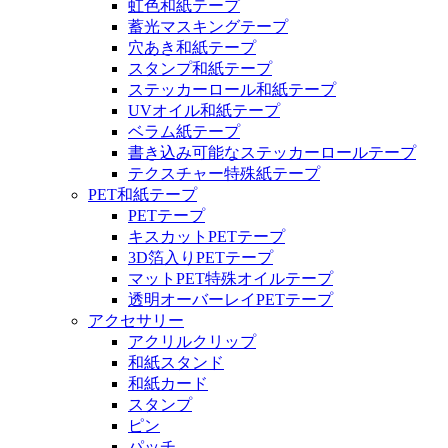
虹色和紙テープ
蓄光マスキングテープ
穴あき和紙テープ
スタンプ和紙テープ
ステッカーロール和紙テープ
UVオイル和紙テープ
ベラム紙テープ
書き込み可能なステッカーロールテープ
テクスチャー特殊紙テープ
PET和紙テープ
PETテープ
キスカットPETテープ
3D箔入りPETテープ
マットPET特殊オイルテープ
透明オーバーレイPETテープ
アクセサリー
アクリルクリップ
和紙スタンド
和紙カード
スタンプ
ピン
パッチ