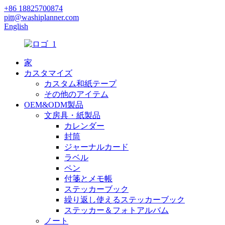
+86 18825700874
pitt@washiplanner.com
English
家
カスタマイズ
カスタム和紙テープ
その他のアイテム
OEM&ODM製品
文房具・紙製品
カレンダー
封筒
ジャーナルカード
ラベル
ペン
付箋とメモ帳
ステッカーブック
繰り返し使えるステッカーブック
ステッカー＆フォトアルバム
ノート