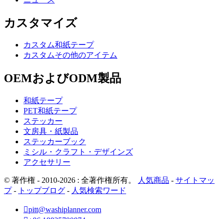
カスタマイズ
カスタム和紙テープ
カスタムその他のアイテム
OEMおよびODM製品
和紙テープ
PET和紙テープ
ステッカー
文房具・紙製品
ステッカーブック
ミシル・クラフト・デザインズ
アクセサリー
© 著作権 - 2010-2026 : 全著作権所有。
人気商品
-
サイトマッ
プ
-
トップブログ
-
人気検索ワード

pitt@washiplanner.com