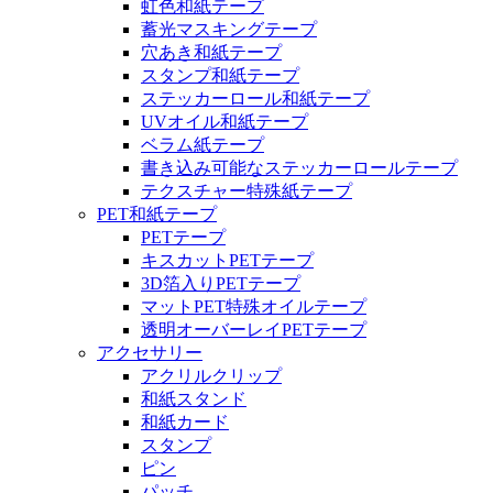
虹色和紙テープ
蓄光マスキングテープ
穴あき和紙テープ
スタンプ和紙テープ
ステッカーロール和紙テープ
UVオイル和紙テープ
ベラム紙テープ
書き込み可能なステッカーロールテープ
テクスチャー特殊紙テープ
PET和紙テープ
PETテープ
キスカットPETテープ
3D箔入りPETテープ
マットPET特殊オイルテープ
透明オーバーレイPETテープ
アクセサリー
アクリルクリップ
和紙スタンド
和紙カード
スタンプ
ピン
パッチ