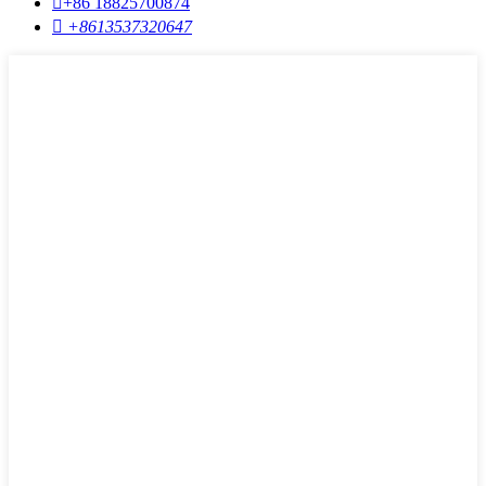

+86 18825700874

+8613537320647