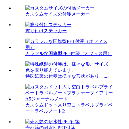
カスタムサイズの付箋メーカー
擦り付けステッカー
カラフルな国旗型PET付箋（オフィス用）
特殊紙製の付箋は様々な形状があり、...
カスタムドット入り空白トラベルプライベ
ートラベルノートP...
売れ筋の耐水性PET付箋...