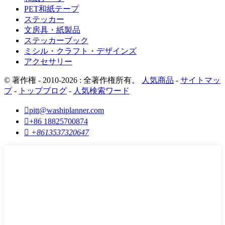
PET和紙テープ
ステッカー
文房具・紙製品
ステッカーブック
ミシル・クラフト・デザインズ
アクセサリー
© 著作権 - 2010-2026 : 全著作権所有。
人気商品
-
サイトマッ
プ
-
トップブログ
-
人気検索ワード

pitt@washiplanner.com

+86 18825700874

+8613537320647