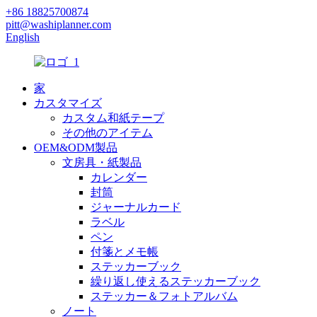
+86 18825700874
pitt@washiplanner.com
English
家
カスタマイズ
カスタム和紙テープ
その他のアイテム
OEM&ODM製品
文房具・紙製品
カレンダー
封筒
ジャーナルカード
ラベル
ペン
付箋とメモ帳
ステッカーブック
繰り返し使えるステッカーブック
ステッカー＆フォトアルバム
ノート