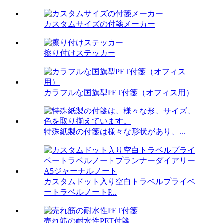
カスタムサイズの付箋メーカー
擦り付けステッカー
カラフルな国旗型PET付箋（オフィス用）
特殊紙製の付箋は様々な形状があり、...
カスタムドット入り空白トラベルプライベ
ートラベルノートP...
売れ筋の耐水性PET付箋...