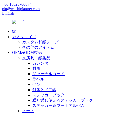
+86 18825700874
pitt@washiplanner.com
English
家
カスタマイズ
カスタム和紙テープ
その他のアイテム
OEM&ODM製品
文房具・紙製品
カレンダー
封筒
ジャーナルカード
ラベル
ペン
付箋とメモ帳
ステッカーブック
繰り返し使えるステッカーブック
ステッカー＆フォトアルバム
ノート