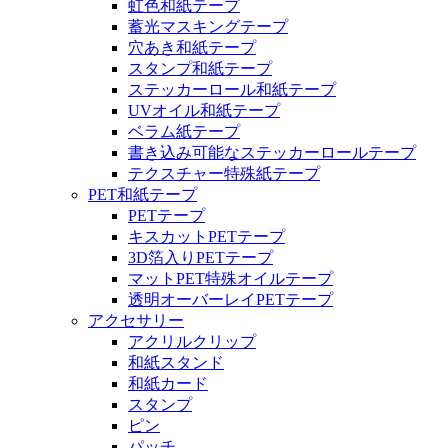
虹色和紙テープ
蓄光マスキングテープ
穴あき和紙テープ
スタンプ和紙テープ
ステッカーロール和紙テープ
UVオイル和紙テープ
ベラム紙テープ
書き込み可能なステッカーロールテープ
テクスチャー特殊紙テープ
PET和紙テープ
PETテープ
キスカットPETテープ
3D箔入りPETテープ
マットPET特殊オイルテープ
透明オーバーレイPETテープ
アクセサリー
アクリルクリップ
和紙スタンド
和紙カード
スタンプ
ピン
パッチ