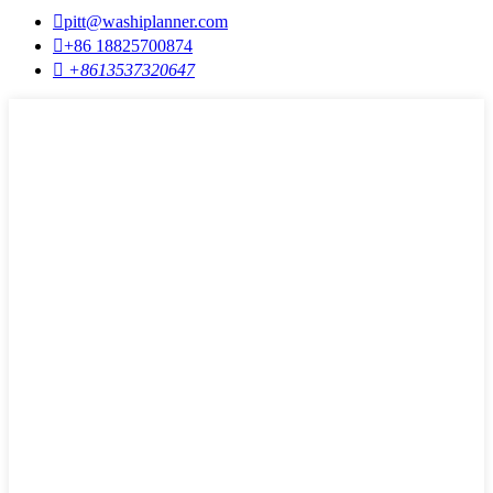

pitt@washiplanner.com

+86 18825700874

+8613537320647