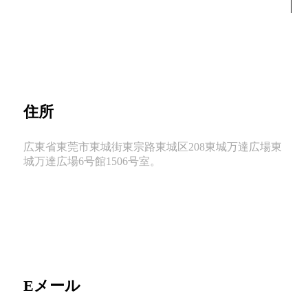
住所
広東省東莞市東城街東宗路東城区208東城万達広場東
城万達広場6号館1506号室。
Eメール