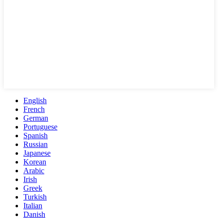
English
French
German
Portuguese
Spanish
Russian
Japanese
Korean
Arabic
Irish
Greek
Turkish
Italian
Danish