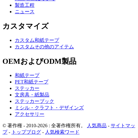
製造工程
ニュース
カスタマイズ
カスタム和紙テープ
カスタムその他のアイテム
OEMおよびODM製品
和紙テープ
PET和紙テープ
ステッカー
文房具・紙製品
ステッカーブック
ミシル・クラフト・デザインズ
アクセサリー
© 著作権 - 2010-2026 : 全著作権所有。
人気商品
-
サイトマッ
プ
-
トップブログ
-
人気検索ワード