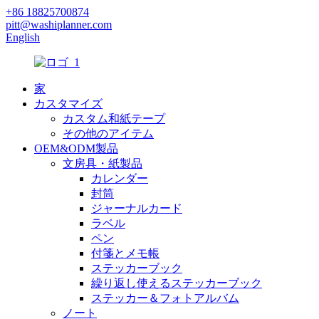
+86 18825700874
pitt@washiplanner.com
English
家
カスタマイズ
カスタム和紙テープ
その他のアイテム
OEM&ODM製品
文房具・紙製品
カレンダー
封筒
ジャーナルカード
ラベル
ペン
付箋とメモ帳
ステッカーブック
繰り返し使えるステッカーブック
ステッカー＆フォトアルバム
ノート