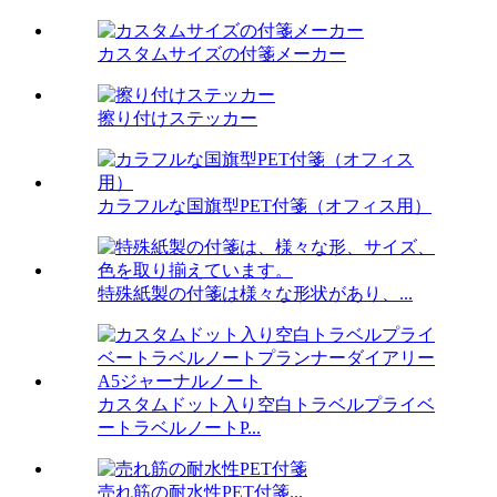
カスタムサイズの付箋メーカー
擦り付けステッカー
カラフルな国旗型PET付箋（オフィス用）
特殊紙製の付箋は様々な形状があり、...
カスタムドット入り空白トラベルプライベ
ートラベルノートP...
売れ筋の耐水性PET付箋...