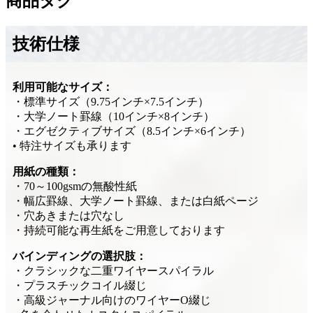
商品タグ
技術仕様
利用可能なサイズ：
・標準サイズ（9.75インチ×7.5インチ）
・大学ノート罫線（10インチ×8インチ）
・エグゼクティブサイズ（8.5インチ×6インチ）
• 特注サイズも承ります
用紙の種類：
・70～100gsmの無酸性紙
・幅広罫線、大学ノート罫線、または白紙ページ
・穴あきまたは穴なし
・持続可能な再生紙をご用意しております
バインディングの選択肢：
・クラシックな二重ワイヤースパイラル
・プラスチックコイル綴じ
・高級ジャーナル向けのワイヤーO綴じ