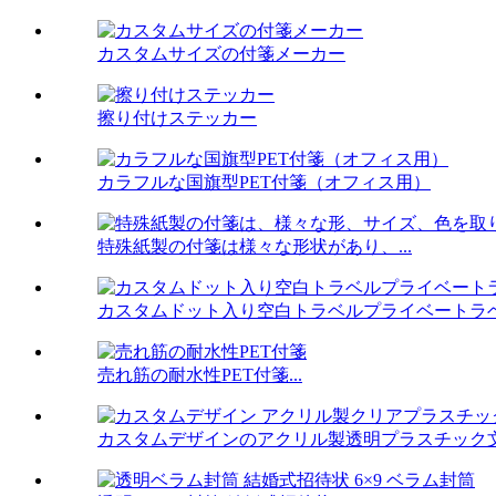
カスタムサイズの付箋メーカー
擦り付けステッカー
カラフルな国旗型PET付箋（オフィス用）
特殊紙製の付箋は様々な形状があり、...
カスタムドット入り空白トラベルプライベートラベル
売れ筋の耐水性PET付箋...
カスタムデザインのアクリル製透明プラスチック文具