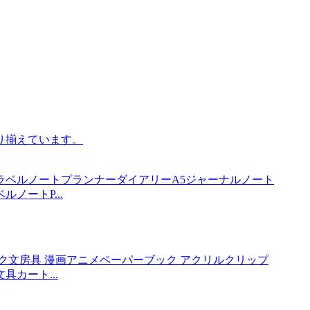
ノートP...
カート...