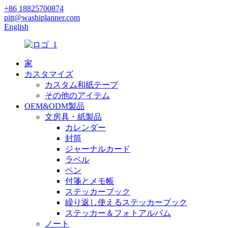
+86 18825700874
pitt@washiplanner.com
English
家
カスタマイズ
カスタム和紙テープ
その他のアイテム
OEM&ODM製品
文房具・紙製品
カレンダー
封筒
ジャーナルカード
ラベル
ペン
付箋とメモ帳
ステッカーブック
繰り返し使えるステッカーブック
ステッカー＆フォトアルバム
ノート