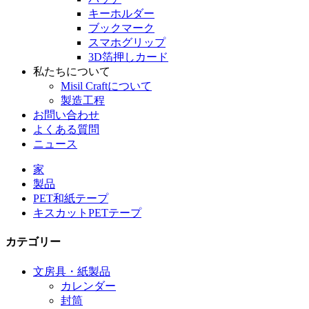
キーホルダー
ブックマーク
スマホグリップ
3D箔押しカード
私たちについて
Misil Craftについて
製造工程
お問い合わせ
よくある質問
ニュース
家
製品
PET和紙テープ
キスカットPETテープ
カテゴリー
文房具・紙製品
カレンダー
封筒