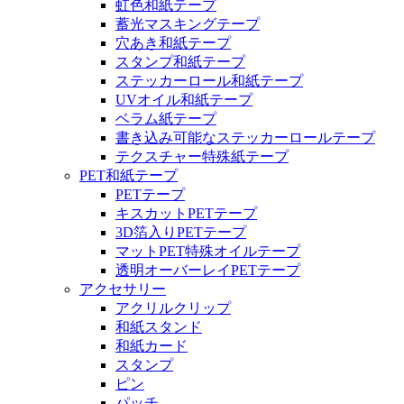
虹色和紙テープ
蓄光マスキングテープ
穴あき和紙テープ
スタンプ和紙テープ
ステッカーロール和紙テープ
UVオイル和紙テープ
ベラム紙テープ
書き込み可能なステッカーロールテープ
テクスチャー特殊紙テープ
PET和紙テープ
PETテープ
キスカットPETテープ
3D箔入りPETテープ
マットPET特殊オイルテープ
透明オーバーレイPETテープ
アクセサリー
アクリルクリップ
和紙スタンド
和紙カード
スタンプ
ピン
パッチ