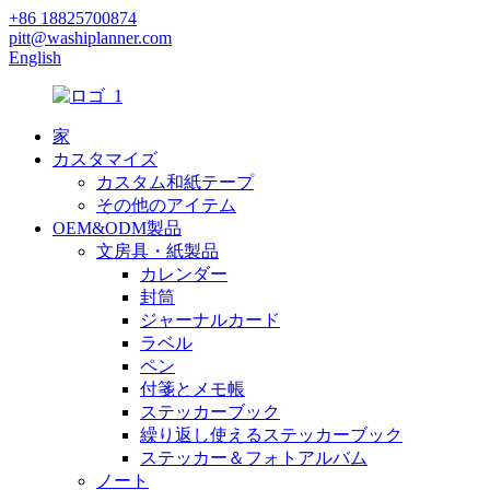
+86 18825700874
pitt@washiplanner.com
English
家
カスタマイズ
カスタム和紙テープ
その他のアイテム
OEM&ODM製品
文房具・紙製品
カレンダー
封筒
ジャーナルカード
ラベル
ペン
付箋とメモ帳
ステッカーブック
繰り返し使えるステッカーブック
ステッカー＆フォトアルバム
ノート