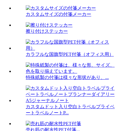
カスタムサイズの付箋メーカー
擦り付けステッカー
カラフルな国旗型PET付箋（オフィス用）
特殊紙製の付箋は様々な形状があり、...
カスタムドット入り空白トラベルプライベ
ートラベルノートP...
売れ筋の耐水性PET付箋...