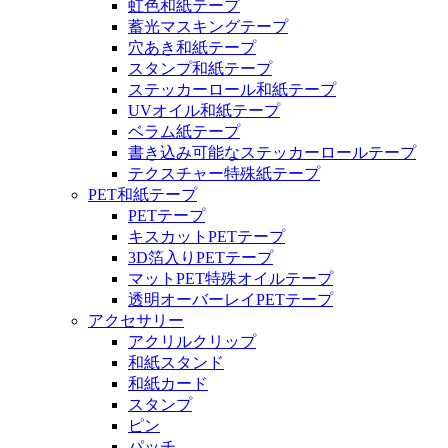
虹色和紙テープ
蓄光マスキングテープ
穴あき和紙テープ
スタンプ和紙テープ
ステッカーロール和紙テープ
UVオイル和紙テープ
ベラム紙テープ
書き込み可能なステッカーロールテープ
テクスチャー特殊紙テープ
PET和紙テープ
PETテープ
キスカットPETテープ
3D箔入りPETテープ
マットPET特殊オイルテープ
透明オーバーレイPETテープ
アクセサリー
アクリルクリップ
和紙スタンド
和紙カード
スタンプ
ピン
パッチ