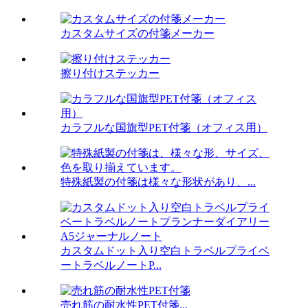
カスタムサイズの付箋メーカー
擦り付けステッカー
カラフルな国旗型PET付箋（オフィス用）
特殊紙製の付箋は様々な形状があり、...
カスタムドット入り空白トラベルプライベ
ートラベルノートP...
売れ筋の耐水性PET付箋...