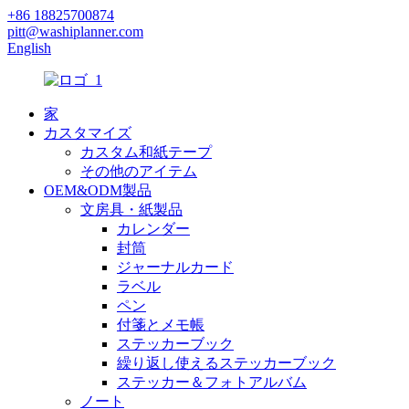
+86 18825700874
pitt@washiplanner.com
English
家
カスタマイズ
カスタム和紙テープ
その他のアイテム
OEM&ODM製品
文房具・紙製品
カレンダー
封筒
ジャーナルカード
ラベル
ペン
付箋とメモ帳
ステッカーブック
繰り返し使えるステッカーブック
ステッカー＆フォトアルバム
ノート